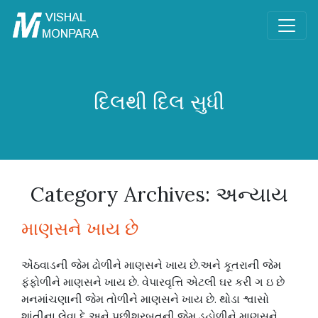
દિલથી દિલ સુધી
Category Archives:
અન્યાય
માણસને ખાય છે
એંઠવાડની જેમ ઢોળીને માણસને ખાય છે.અને કૂતરાની જેમ
ફંફોળીને માણસને ખાય છે. વેપારવૃત્તિ એટલી ઘર કરી ગ ઇ છે
મનમાંચણાની જેમ તોળીને માણસને ખાય છે. થોડા શ્વાસો
શાંતીના લેવા દે અને પછીશરબતની જેમ ડહોળીને માણસને