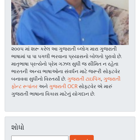
૨૦૦૫ માં શરૂ કરેલ આ ગુજરાતી બ્લોગ મારા ગુજરાતી
ભાષામાં પા પા પગલી ભરવાના પ્રયાસનો બોલતો પુરાવો છે.
માતૃભાષા પ્રત્યેનો પ્રેમ ગઝલ સુધી જ સીમિત ન રહેતા
ભારતની અન્ય ભાષાઓના સંવર્ધન માટે જરૂરી સોફ્ટવેર
બનાવવા સુધીનો વિસ્તર્યો છે.
ગુજરાતી ટાઇપિંગ
,
ગુજરાતી
ફોન્ટ રૂપાંતર
અને
ગુજરાતી OCR
સોફ્ટવેર એ મારું
ગુજરાતી ભાષાના વિકાસ માટેનું યોગદાન છે.
શોધો
Search for: