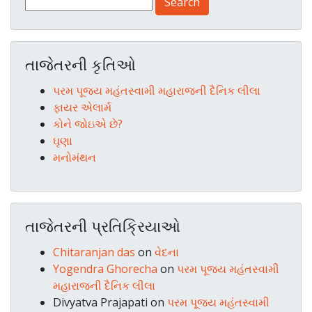
તાજેતરની કૃતિઓ
પરમ પૂજ્ય મહંતસ્વામી મહારાજની દૈનિક લીલા
ફાયર એલાર્મ
કોને જોઇએ છે?
ઘૃણા
મનોમંથન
તાજેતરની પ્રતિક્રિયાઓ
Chitaranjan das
on
વેદના
Yogendra Ghorecha
on
પરમ પૂજ્ય મહંતસ્વામી
મહારાજની દૈનિક લીલા
Divyatva Prajapati
on
પરમ પૂજ્ય મહંતસ્વામી