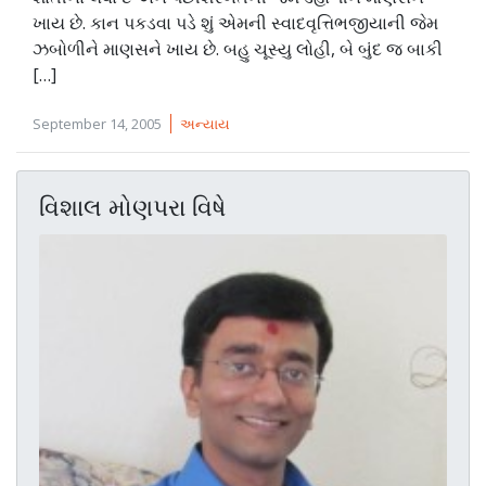
ખાય છે. કાન પકડવા પડે શું એમની સ્વાદવૃત્તિભજીયાની જેમ
ઝબોળીને માણસને ખાય છે. બહુ ચૂસ્યુ લોહી, બે બુંદ જ બાકી
[…]
September 14, 2005
અન્યાય
વિશાલ મોણપરા વિષે